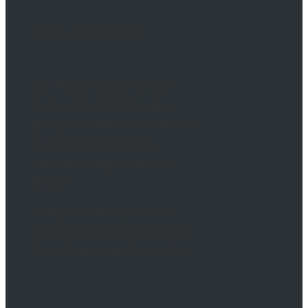
Edibles Dosing Chart
U.S. House Plans December
Vote on the MORE Act, New
Jersey Lawmakers Consider Bill
to Implement Adult-Use
Cannabis Program: Week in
Review
Congress Planning Vote On
Federal Marijuana Legalization
Bill In September, Sources Say