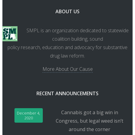
ABOUT US
SMPL is an organization dedicated to statewide
coalition building, sound
policy research, education and advocacy for substantive
drug law reform.
More About Our Cause
RECENT ANNOUNCEMENTS
Cannabis got a big win in
December 4,
2020
Congress, but legal weed isn’t
around the corner