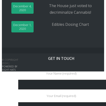
The House just voted to
December 4,
2020
decriminalize Cannabis!
Edibles Dosing Chart
December 1,
2020
GET IN TOUCH
© COPYRIGHT
2024 |
POWERED BY
EIGHT HATS
Your Name (required)
Your Email (required)